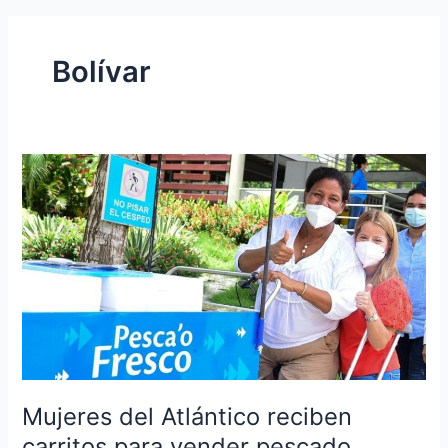
Bolívar
Mujeres
del
Atlántico
reciben
carritos
para
vender
pescado
Mujeres del Atlántico reciben
carritos para vender pescado