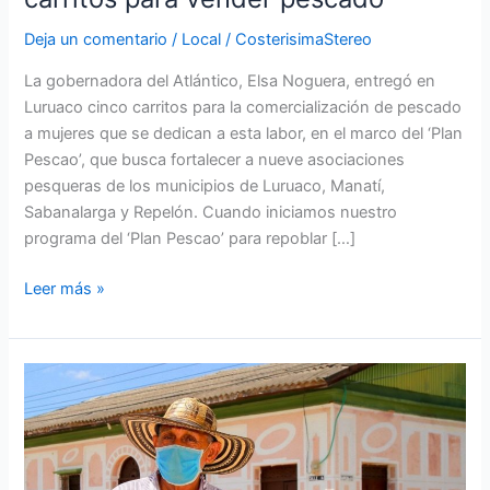
Deja un comentario
/
Local
/
CosterisimaStereo
La gobernadora del Atlántico, Elsa Noguera, entregó en
Luruaco cinco carritos para la comercialización de pescado
a mujeres que se dedican a esta labor, en el marco del ‘Plan
Pescao’, que busca fortalecer a nueve asociaciones
pesqueras de los municipios de Luruaco, Manatí,
Sabanalarga y Repelón. Cuando iniciamos nuestro
programa del ‘Plan Pescao’ para repoblar […]
Leer más »
Desde
el
21
de
Agosto