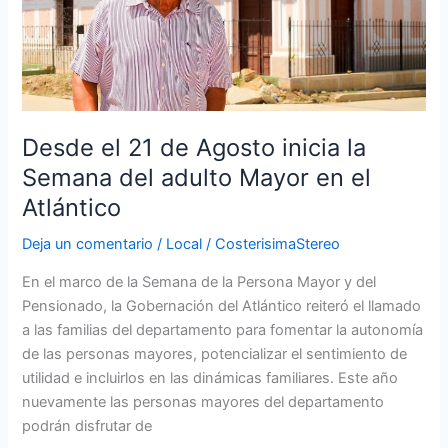
inicia
la
Semana
del
adulto
Mayor
Desde el 21 de Agosto inicia la
en
Semana del adulto Mayor en el
el
Atlántico
Atlántico
Deja un comentario
/
Local
/
CosterisimaStereo
En el marco de la Semana de la Persona Mayor y del
Pensionado, la Gobernación del Atlántico reiteró el llamado
a las familias del departamento para fomentar la autonomía
de las personas mayores, potencializar el sentimiento de
utilidad e incluirlos en las dinámicas familiares. Este año
nuevamente las personas mayores del departamento
podrán disfrutar de