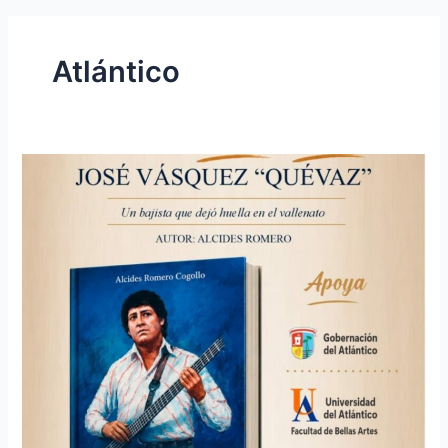
Atlántico
Lanzan
el
libro
“José
Vásquez
‘Quevaz’