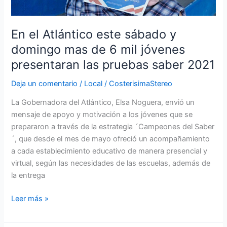
de
6
mil
En el Atlántico este sábado y
jóvenes
domingo mas de 6 mil jóvenes
presentaran
presentaran las pruebas saber 2021
las
pruebas
Deja un comentario
/
Local
/
CosterisimaStereo
saber
2021
La Gobernadora del Atlántico, Elsa Noguera, envió un
mensaje de apoyo y motivación a los jóvenes que se
prepararon a través de la estrategia ´Campeones del Saber
´, que desde el mes de mayo ofreció un acompañamiento
a cada establecimiento educativo de manera presencial y
virtual, según las necesidades de las escuelas, además de
la entrega
Leer más »