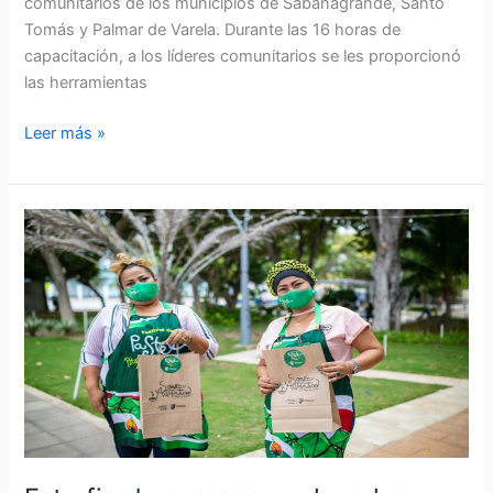
comunitarios de los municipios de Sabanagrande, Santo
Tomás y Palmar de Varela. Durante las 16 horas de
capacitación, a los líderes comunitarios se les proporcionó
las herramientas
Leer más »
Este
fin
de
semana
vuelven
los
pasteles
de
Pital
de
Megua