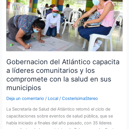
Atlántico
capacita
a
líderes
comunitarios
y
los
compromete
con
Gobernacion del Atlántico capacita
la
a líderes comunitarios y los
salud
compromete con la salud en sus
en
sus
municipios
municipios
Deja un comentario
/
Local
/
CosterisimaStereo
La Secretaría de Salud del Atlántico retomó el ciclo de
capacitaciones sobre eventos de salud pública, que se
había iniciado a finales del año pasado, con 35 líderes