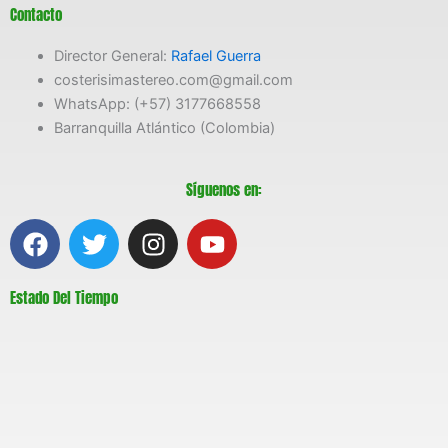
Contacto
Director General:
Rafael Guerra
costerisimastereo.com@gmail.com
WhatsApp: (+57) 3177668558
Barranquilla Atlántico (Colombia)
Síguenos en:
F
T
I
Y
a
w
n
o
c
i
s
u
Estado Del Tiempo
e
t
t
t
b
t
a
u
o
e
g
b
o
r
r
e
k
a
m