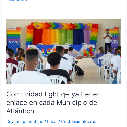
Comunidad
Lgbtiq+
ya
tienen
enlace
en
cada
Municipio
del
Atlántico
Comunidad Lgbtiq+ ya tienen
enlace en cada Municipio del
Atlántico
Deja un comentario
/
Local
/
CosterisimaStereo