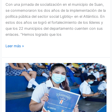
Con una jornada de socialización en el municipio de Suan,
se conmemoraron los dos años de la implementación de la
política pública del sector social Lgbtiq+ en el Atlántico. En
estos dos años se logró el fortalecimiento de los líderes y
que los 22 municipios del departamento cuenten con sus
enlaces. “Hemos logrado que los
Leer más »
En
el
Atlántico
este
sábado
y
domingo
mas