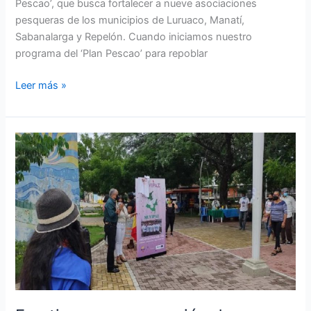
Pescao’, que busca fortalecer a nueve asociaciones
pesqueras de los municipios de Luruaco, Manatí,
Sabanalarga y Repelón. Cuando iniciamos nuestro
programa del ‘Plan Pescao’ para repoblar
Leer más »
Emotiva
conmemoración
de
familiares
de
desaparecidos
en
Barranquilla