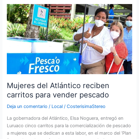
Mujeres
del
Atlántico
reciben
carritos
para
vender
pescado
Mujeres del Atlántico reciben
carritos para vender pescado
Deja un comentario
/
Local
/
CosterisimaStereo
La gobernadora del Atlántico, Elsa Noguera, entregó en
Luruaco cinco carritos para la comercialización de pescado
a mujeres que se dedican a esta labor, en el marco del ‘Plan