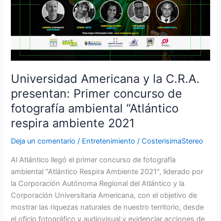
C.R.A.
presentan:
Primer
concurso
de
fotografía
ambiental
Universidad Americana y la C.R.A.
“Atlántico
presentan: Primer concurso de
respira
fotografía ambiental “Atlántico
ambiente
2021
respira ambiente 2021
Deja un comentario
/
Entretenimiento
/
CosterisimaStereo
Al Atlántico llegó el primer concurso de fotografía
ambiental “Atlántico Respira Ambiente 2021”, liderado por
la Corporación Autónoma Regional del Atlántico y la
Corporación Universitaria Americana, con el objetivo de
mostrar las riquezas naturales de nuestro territorio, desde
el oficio fotográfico y audiovisual y evidenciar acciones de