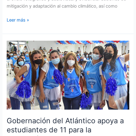
mitigación y adaptación al cambio climático, así como
Leer más »
Gobernación
del
Atlántico
apoya
a
estudiantes
de
11
para
la
realización
Gobernación del Atlántico apoya a
de
estudiantes de 11 para la
las