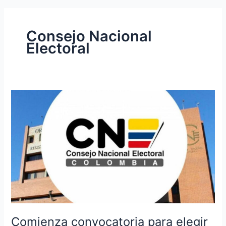
Consejo Nacional
Electoral
Comienza
convocatoria
para
elegir
a
los
9
magistrados
del
Consejo
Nacional
Comienza convocatoria para elegir