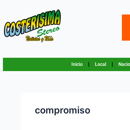
Ir
al
contenido
Inicio
Local
Nacio
compromiso