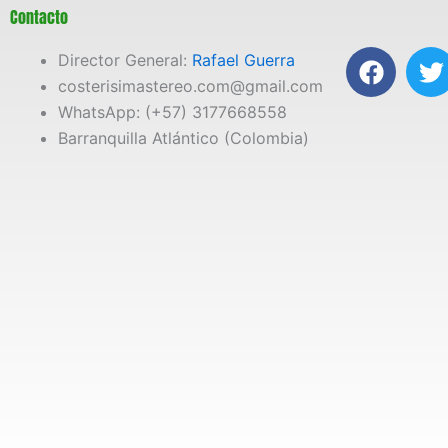
Contacto
F
T
Director General:
Rafael Guerra
a
costerisimastereo.com@gmail.com
c
i
WhatsApp: (+57) 3177668558
e
t
Barranquilla Atlántico (Colombia)
b
t
o
e
o
r
k