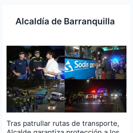
Alcaldía de Barranquilla
Tras
patrullar
rutas
de
transporte,
Alcalde
garantiza
protección
a
los
conductores
Tras patrullar rutas de transporte,
Alcalde garantiza protección a los