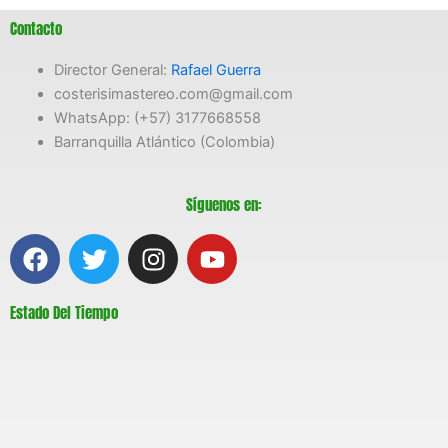
Contacto
Director General:
Rafael Guerra
costerisimastereo.com@gmail.com
WhatsApp: (+57) 3177668558
Barranquilla Atlántico (Colombia)
Síguenos en:
F
T
I
Y
a
w
n
o
c
i
s
u
Estado Del Tiempo
e
t
t
t
b
t
a
u
o
e
g
b
o
r
r
e
k
a
m