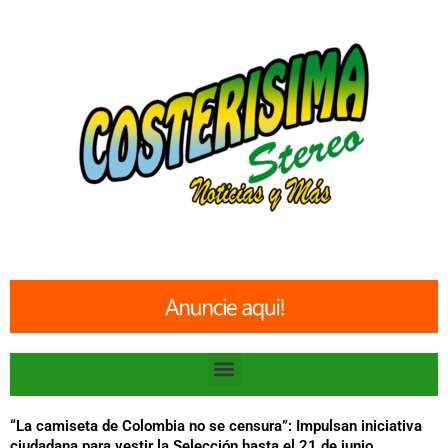
Ir
al
contenido
Menu
“La camiseta de Colombia no se censura”: Impulsan iniciativa
ciudadana para vestir la Selección hasta el 21 de junio