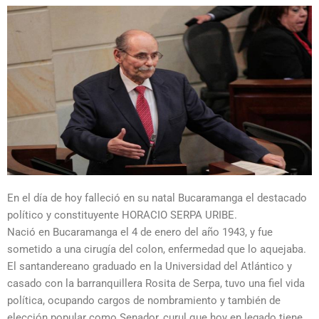
En el día de hoy falleció en su natal Bucaramanga el destacado
político y constituyente HORACIO SERPA URIBE.
Nació en Bucaramanga el 4 de enero del año 1943, y fue
sometido a una cirugía del colon, enfermedad que lo aquejaba.
El santandereano graduado en la Universidad del Atlántico y
casado con la barranquillera Rosita de Serpa, tuvo una fiel vida
política, ocupando cargos de nombramiento y también de
elección popular como Senador, curul que hoy en legado tiene