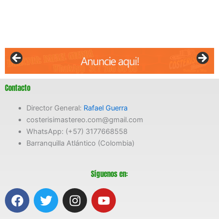
Contacto
Director General:
Rafael Guerra
costerisimastereo.com@gmail.com
WhatsApp: (+57) 3177668558
Barranquilla Atlántico (Colombia)
Síguenos en:
F
T
I
Y
a
w
n
o
c
i
s
u