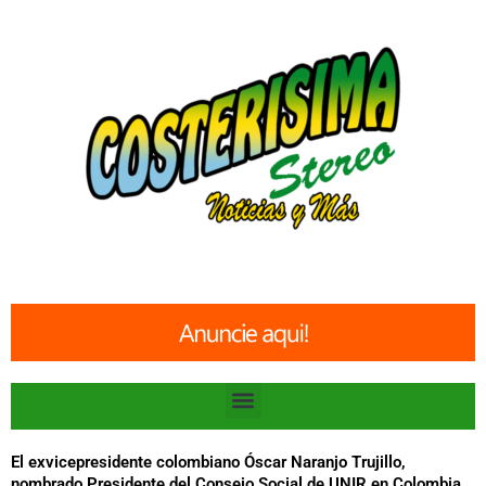
Ir
al
contenido
Menu
El exvicepresidente colombiano Óscar Naranjo Trujillo,
nombrado Presidente del Consejo Social de UNIR en Colombia