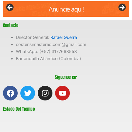
Contacto
Director General:
Rafael Guerra
costerisimastereo.com@gmail.com
WhatsApp: (+57) 3177668558
Barranquilla Atlántico (Colombia)
Síguenos en:
F
T
I
Y
a
w
n
o
c
i
s
u
Estado Del Tiempo
e
t
t
t
b
t
a
u
o
e
g
b