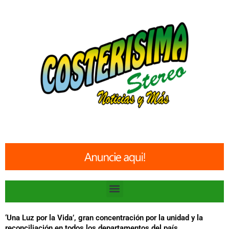
Ir
al
contenido
Menu
‘Una Luz por la Vida’, gran concentración por la unidad y la
reconciliación en todos los departamentos del país