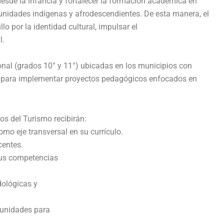
desde la infancia y fortalecer la formación académica en
unidades indígenas y afrodescendientes. De esta manera, el
o por la identidad cultural, impulsar el
l.
nal (grados 10° y 11°) ubicadas en los municipios con
ad para implementar proyectos pedagógicos enfocados en
os del Turismo recibirán:
mo eje transversal en su currículo.
centes.
sus competencias
dológicas y
tunidades para