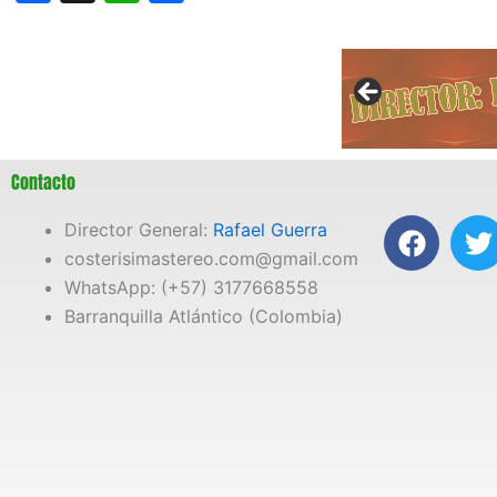
Contacto
F
T
Director General:
Rafael Guerra
a
costerisimastereo.com@gmail.com
c
i
WhatsApp: (+57) 3177668558
e
t
Barranquilla Atlántico (Colombia)
b
t
o
e
o
r
k