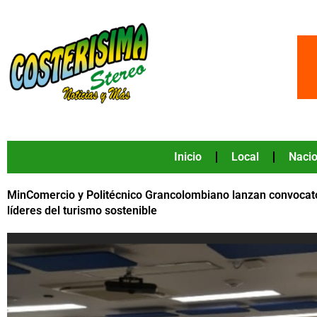
Ir
al
contenido
Inicio
Local
Nacio
MinComercio y Politécnico Grancolombiano lanzan convocator
líderes del turismo sostenible