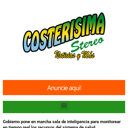
Ir
al
contenido
Menu
Gobierno pone en marcha sala de inteligencia para monitorear
en tiempo real los recursos del sistema de salud