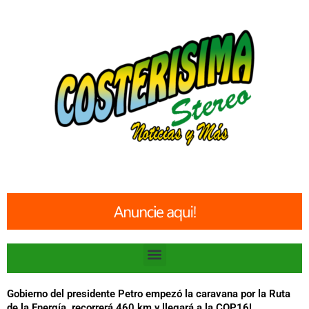
Ir
al
contenido
Menu
Gobierno del presidente Petro empezó la caravana por la Ruta
de la Energía, recorrerá 460 km y llegará a la COP16!