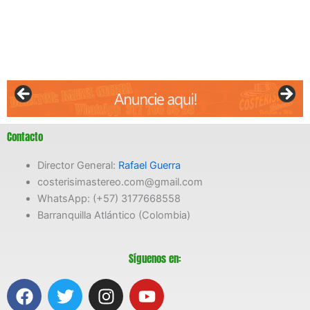
Contacto
Director General:
Rafael Guerra
costerisimastereo.com@gmail.com
WhatsApp: (+57) 3177668558
Barranquilla Atlántico (Colombia)
Síguenos en:
F
T
I
Y
a
w
n
o