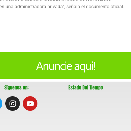
n una administradora privada”, señala el documento oficial.
Síguenos en:
Estado Del Tiempo
I
Y
w
n
o
s
u
t
t
a
u