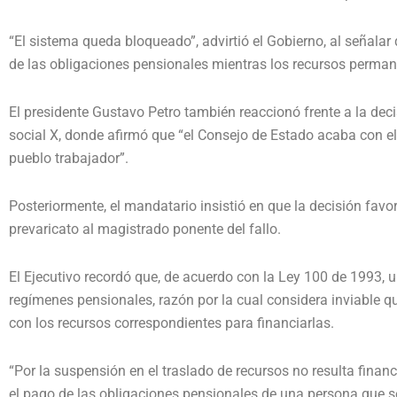
“El sistema queda bloqueado”, advirtió el Gobierno, al señalar 
de las obligaciones pensionales mientras los recursos perman
El presidente Gustavo Petro también reaccionó frente a la de
social X, donde afirmó que “el Consejo de Estado acaba con el
pueblo trabajador”.
Posteriormente, el mandatario insistió en que la decisión fav
prevaricato al magistrado ponente del fallo.
El Ejecutivo recordó que, de acuerdo con la Ley 100 de 1993,
regímenes pensionales, razón por la cual considera inviable 
con los recursos correspondientes para financiarlas.
“Por la suspensión en el traslado de recursos no resulta finan
el pago de las obligaciones pensionales de una persona que se