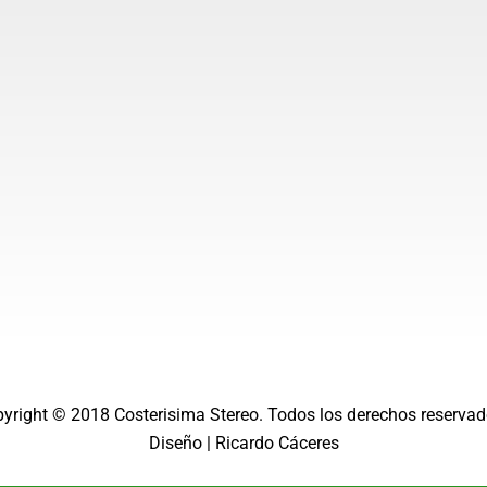
g
b
r
e
a
m
pyright © 2018
Costerisima Stereo
. Todos los derechos reservad
Diseño |
Ricardo Cáceres