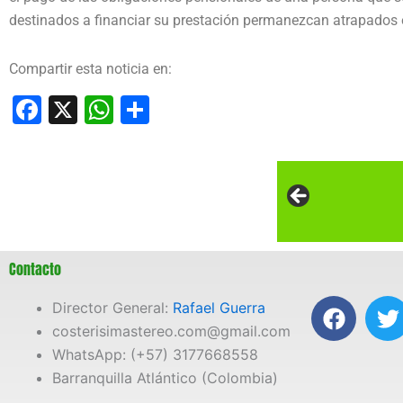
destinados a financiar su prestación permanezcan atrapados e
Compartir esta noticia en:
Facebook
X
WhatsApp
Compartir
Contacto
F
T
Director General:
Rafael Guerra
a
costerisimastereo.com@gmail.com
c
i
WhatsApp: (+57) 3177668558
e
t
Barranquilla Atlántico (Colombia)
b
t