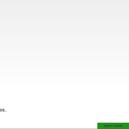
os..
open / close