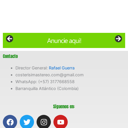
Contacto
Director General:
Rafael Guerra
costerisimastereo.com@gmail.com
WhatsApp: (+57) 3177668558
Barranquilla Atlántico (Colombia)
Síguenos en:
F
T
I
Y
a
w
n
o