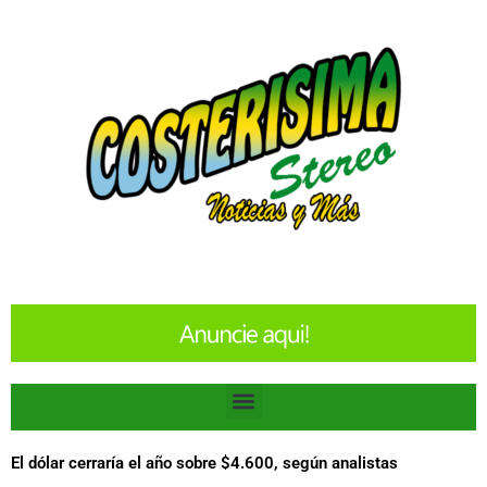
Ir
al
contenido
Menu
El dólar cerraría el año sobre $4.600, según analistas