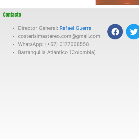
Contacto
F
T
Director General:
Rafael Guerra
a
costerisimastereo.com@gmail.com
c
i
WhatsApp: (+57) 3177668558
e
t
Barranquilla Atlántico (Colombia)
b
t
o
e
o
r
k