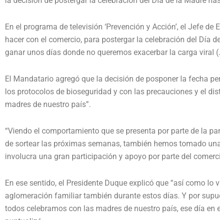
la decisión de postergar la celebración del Día de la Madre ha
En el programa de televisión ‘Prevención y Acción’, el Jefe d
hacer con el comercio, para postergar la celebración del Día 
ganar unos días donde no queremos exacerbar la carga viral (
El Mandatario agregó que la decisión de posponer la fecha p
los protocolos de bioseguridad y con las precauciones y el dis
madres de nuestro país”.
“Viendo el comportamiento que se presenta por parte de la pa
de sortear las próximas semanas, también hemos tomado una 
involucra una gran participación y apoyo por parte del comerci
En ese sentido, el Presidente Duque explicó que “así como lo v
aglomeración familiar también durante estos días. Y por supue
todos celebramos con las madres de nuestro país, ese día en el