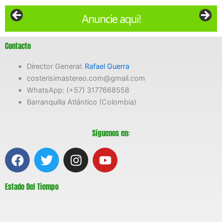
Contacto
Director General:
Rafael Guerra
costerisimastereo.com@gmail.com
WhatsApp: (+57) 3177668558
Barranquilla Atlántico (Colombia)
Síguenos en:
F
T
I
Y
a
w
n
o
c
i
s
u
Estado Del Tiempo
e
t
t
t
b
t
a
u
o
e
g
b