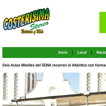
Ir
al
contenido
Inicio
Local
Nacio
Seis Aulas Móviles del SENA recorren el Atlántico con form