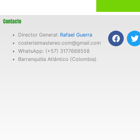
Contacto
F
T
Director General:
Rafael Guerra
a
costerisimastereo.com@gmail.com
c
i
WhatsApp: (+57) 3177668558
e
t
Barranquilla Atlántico (Colombia)
b
t
o
e
o
r
k