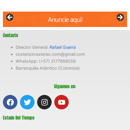
Contacto
Director General:
Rafael Guerra
costerisimastereo.com@gmail.com
WhatsApp: (+57) 3177668558
Barranquilla Atlántico (Colombia)
Síguenos en:
F
T
I
Y
a
w
n
o
c
i
s
u
Estado Del Tiempo
e
t
t
t
b
t
a
u