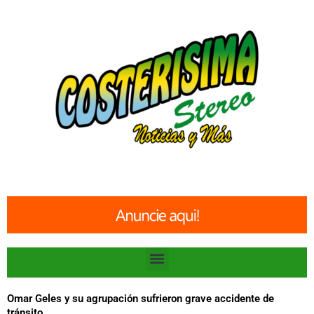
Ir
al
contenido
Menu
Omar Geles y su agrupación sufrieron grave accidente de
tránsito