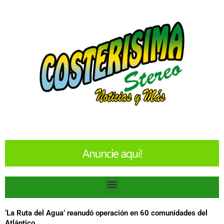
Ir
al
contenido
Menu
‘La Ruta del Agua’ reanudó operación en 60 comunidades del
Atlántico