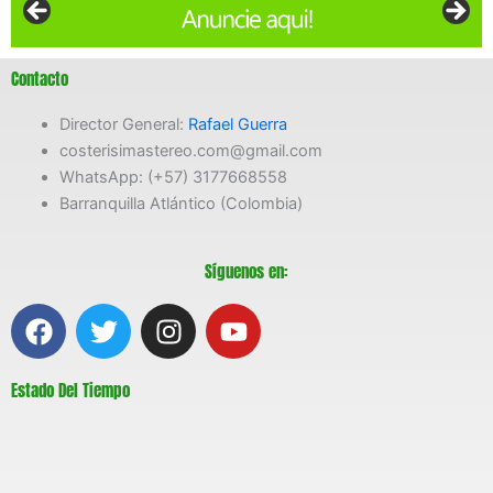
Contacto
Director General:
Rafael Guerra
costerisimastereo.com@gmail.com
WhatsApp: (+57) 3177668558
Barranquilla Atlántico (Colombia)
Síguenos en:
F
T
I
Y
a
w
n
o
c
i
s
u
Estado Del Tiempo
e
t
t
t
b
t
a
u
o
e
g
b
o
r
r
e