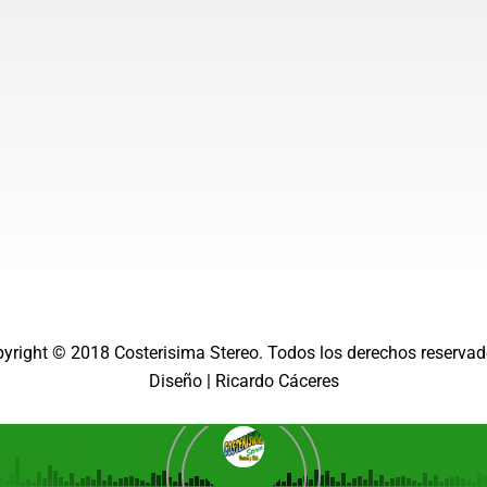
a
m
pyright © 2018
Costerisima Stereo
. Todos los derechos reservad
Diseño |
Ricardo Cáceres