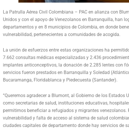
La Patrulla Aérea Civil Colombiana – PAC en alianza con Blum
Unidos y con el apoyo de Venezolanos en Barranquilla, han log
departamentos y en 8 municipios de Colombia, en donde benef
vulnerabilidad, pertenecientes a comunidades de acogida.
La unión de esfuerzos entre estas organizaciones ha permitido
7.662 consultas médicas especializadas y 2.436 procedimiento
implantes anticonceptivos, la donación de 2.285 lentes con f
servicios fueron prestados en Barranquilla y Soledad (Atlánti
Bucaramanga, Floridablanca y Piedecuesta (Santander).
“Queremos agradecer a Blumont, al Gobierno de los Estados Un
como secretarias de salud, instituciones educativas, hospitale
permitirnos beneficiar a refugiados y migrantes venezolanos. P
vulnerabilidad y falta de acceso al sistema de salud colombi
ciudades capitales de departamento donde hay servicios de sa