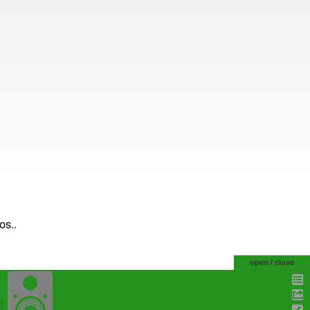
os..
open / close