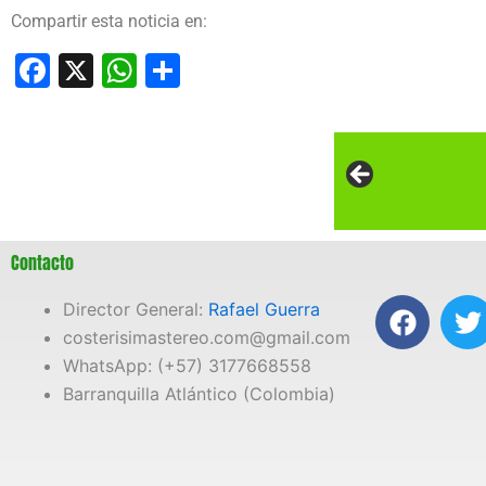
Compartir esta noticia en:
Facebook
X
WhatsApp
Compartir
Contacto
F
T
Director General:
Rafael Guerra
a
costerisimastereo.com@gmail.com
c
i
WhatsApp: (+57) 3177668558
e
t
Barranquilla Atlántico (Colombia)
b
t
o
e
o
r