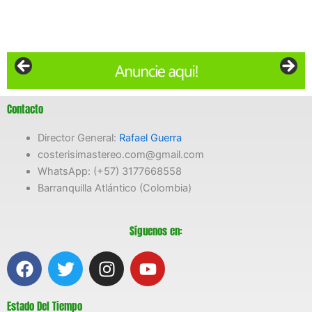
Contacto
Director General:
Rafael Guerra
costerisimastereo.com@gmail.com
WhatsApp: (+57) 3177668558
Barranquilla Atlántico (Colombia)
Síguenos en:
F
T
I
Y
a
w
n
o
c
i
s
u
Estado Del Tiempo
e
t
t
t