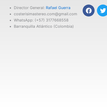
F
T
Director General:
Rafael Guerra
a
costerisimastereo.com@gmail.com
c
i
WhatsApp: (+57) 3177668558
e
t
Barranquilla Atlántico (Colombia)
b
t
o
e
o
r
k