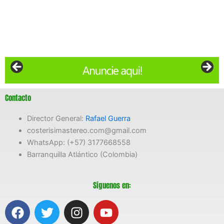
Contacto
Director General:
Rafael Guerra
costerisimastereo.com@gmail.com
WhatsApp: (+57) 3177668558
Barranquilla Atlántico (Colombia)
Síguenos en:
F
T
I
Y
a
w
n
o