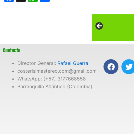
Contacto
F
T
Director General:
Rafael Guerra
a
costerisimastereo.com@gmail.com
c
i
WhatsApp: (+57) 3177668558
e
t
Barranquilla Atlántico (Colombia)
b
t
o
e
o
r
k