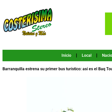
Ir
al
contenido
Inicio
Local
Nacio
Barranquilla estrena su primer bus turístico: así es el Baq To