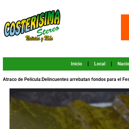
Ir
al
contenido
Inicio
Local
Nacio
Atraco de Película:Delincuentes arrebatan fondos para el Fes