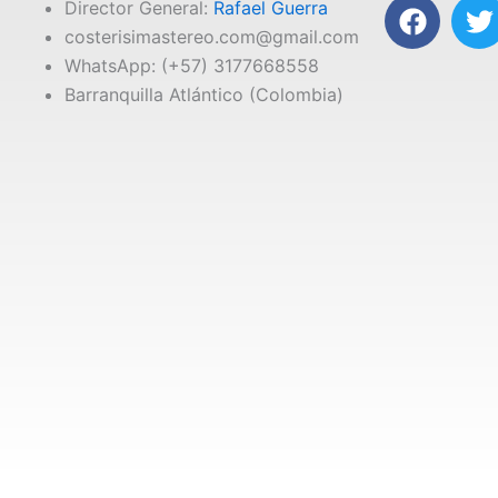
F
T
Director General:
Rafael Guerra
a
costerisimastereo.com@gmail.com
c
i
WhatsApp: (+57) 3177668558
e
t
Barranquilla Atlántico (Colombia)
b
t
o
e
o
r
k