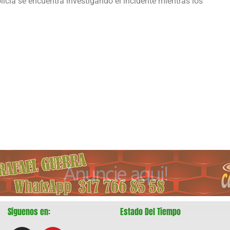
icía se encuentra investigando el incidente mientras los
Síguenos en:
Estado Del Tiempo