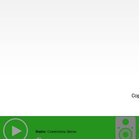
Co
Radio:
Costerisima Stereo