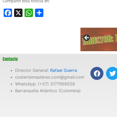
Compartir esta noticia en:
Facebook
X
WhatsApp
Compartir
Contacto
F
T
Director General:
Rafael Guerra
a
costerisimastereo.com@gmail.com
c
i
WhatsApp: (+57) 3177668558
e
t
Barranquilla Atlántico (Colombia)
b
t
o
e
o
r
k