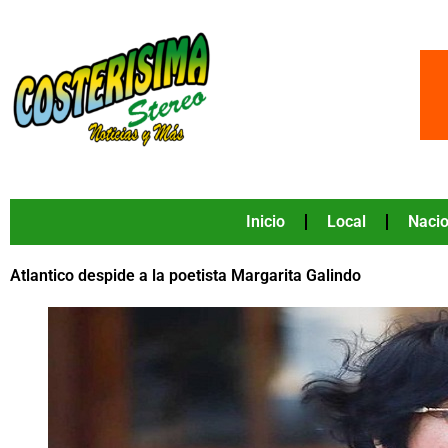
Ir
al
contenido
Inicio
Local
Nacio
Atlantico despide a la poetista Margarita Galindo