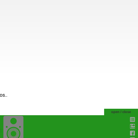
os..
open / close