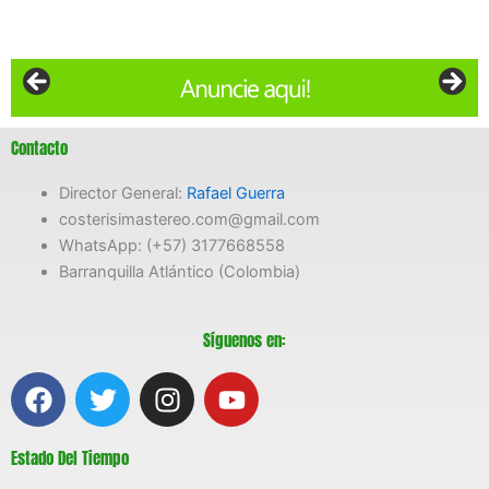
Contacto
Director General:
Rafael Guerra
costerisimastereo.com@gmail.com
WhatsApp: (+57) 3177668558
Barranquilla Atlántico (Colombia)
Síguenos en:
F
T
I
Y
a
w
n
o
c
i
s
u
Estado Del Tiempo
e
t
t
t