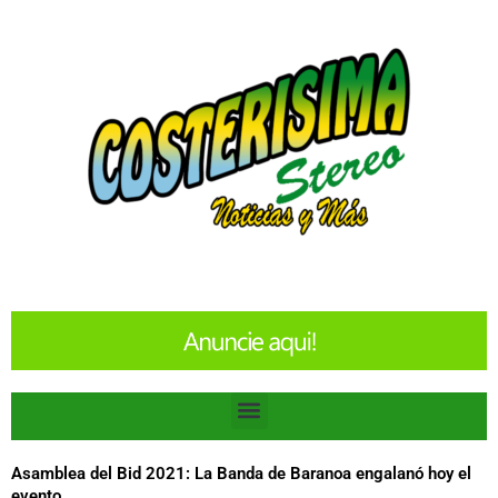
Ir
al
contenido
Menu
Asamblea del Bid 2021: La Banda de Baranoa engalanó hoy el
evento.