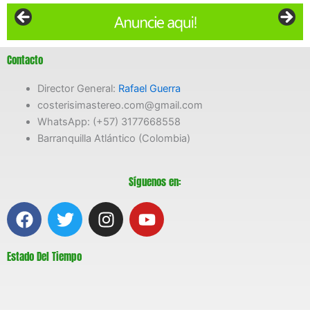
Contacto
Director General:
Rafael Guerra
costerisimastereo.com@gmail.com
WhatsApp: (+57) 3177668558
Barranquilla Atlántico (Colombia)
Síguenos en:
F
T
I
Y
a
w
n
o
c
i
s
u
Estado Del Tiempo
e
t
t
t
b
t
a
u
o
e
g
b