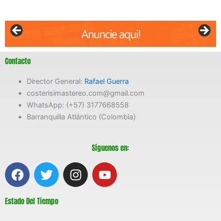
Contacto
Director General:
Rafael Guerra
costerisimastereo.com@gmail.com
WhatsApp: (+57) 3177668558
Barranquilla Atlántico (Colombia)
Síguenos en:
F
T
I
Y
a
w
n
o
c
i
s
u
Estado Del Tiempo
e
t
t
t
b
t
a
u