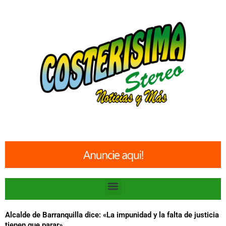
Ir
al
contenido
Menu
Alcalde de Barranquilla dice: «La impunidad y la falta de justicia
tienen que parar»