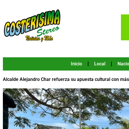
Ir
al
contenido
Inicio
Local
Nacio
Alcalde Alejandro Char refuerza su apuesta cultural con má