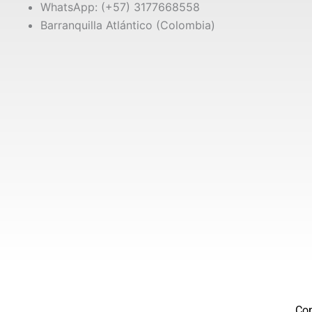
c
i
WhatsApp: (+57) 3177668558
e
t
Barranquilla Atlántico (Colombia)
b
t
o
e
o
r
k
Co