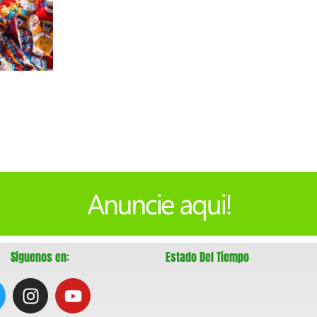
Síguenos en:
Estado Del Tiempo
I
Y
w
n
o