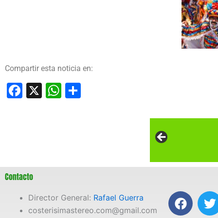
Compartir esta noticia en:
Facebook
X
WhatsApp
Compartir
Contacto
F
T
Director General:
Rafael Guerra
a
costerisimastereo.com@gmail.com