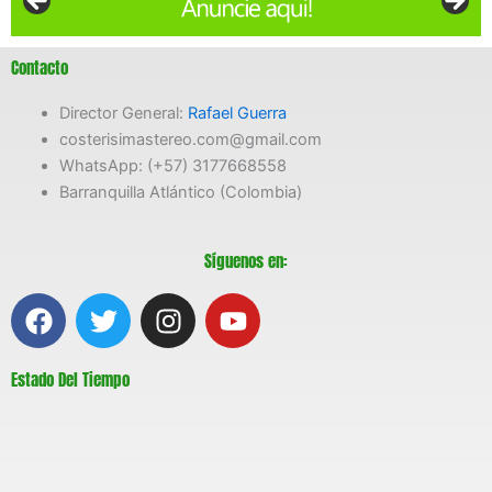
Contacto
Director General:
Rafael Guerra
costerisimastereo.com@gmail.com
WhatsApp: (+57) 3177668558
Barranquilla Atlántico (Colombia)
Síguenos en:
F
T
I
Y
a
w
n
o
c
i
s
u
Estado Del Tiempo
e
t
t
t
b
t
a
u
o
e
g
b
o
r
r
e