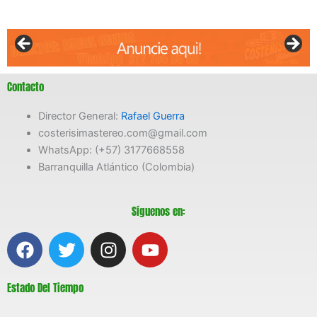
Contacto
Director General:
Rafael Guerra
costerisimastereo.com@gmail.com
WhatsApp: (+57) 3177668558
Barranquilla Atlántico (Colombia)
Síguenos en:
F
T
I
Y
a
w
n
o
c
i
s
u
Estado Del Tiempo
e
t
t
t
b
t
a
u