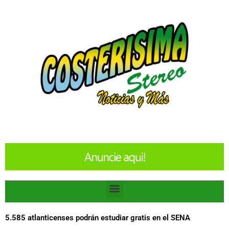
Ir
al
contenido
Menu
5.585 atlanticenses podrán estudiar gratis en el SENA