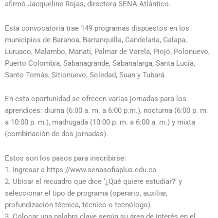
afirmó Jacqueline Rojas, directora SENA Atlántico.
Esta convocatoria trae 149 programas dispuestos en los
municipios de Baranoa, Barranquilla, Candelaria, Galapa,
Luruaco, Malambo, Manatí, Palmar de Varela, Piojó, Polonuevo,
Puerto Colombia, Sabanagrande, Sabanalarga, Santa Lucía,
Santo Tomás, Sitionuevo, Soledad, Suan y Tubará.
En esta oportunidad se ofrecen varias jornadas para los
aprendices: diurna (6:00 a. m. a 6:00 p.m.), nocturna (6:00 p. m.
a 10:00 p. m.), madrugada (10:00 p. m. a 6:00 a. m.) y mixta
(combinación de dos jornadas).
Estos son los pasos para inscribirse:
1. Ingresar a https://www.senasofiaplus.edu.co
2. Ubicar el recuadro que dice ‘¿Qué quiere estudiar?’ y
seleccionar el tipo de programa (operario, auxiliar,
profundización técnica, técnico o tecnólogo).
3. Colocar una palabra clave según su área de interés en el