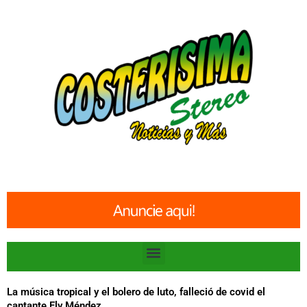
Ir
al
contenido
Menu
La música tropical y el bolero de luto, falleció de covid el
cantante Ely Méndez