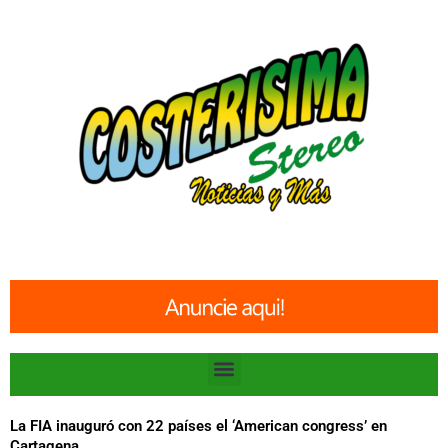
Ir
al
contenido
Menu
La FIA inauguró con 22 países el ‘American congress’ en
Cartagena