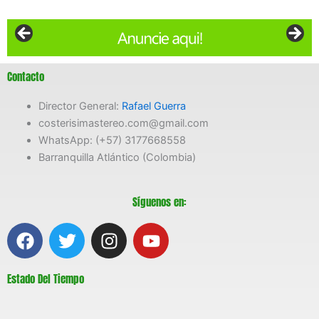
Contacto
Director General:
Rafael Guerra
costerisimastereo.com@gmail.com
WhatsApp: (+57) 3177668558
Barranquilla Atlántico (Colombia)
Síguenos en:
F
T
I
Y
a
w
n
o
c
i
s
u
Estado Del Tiempo
e
t
t
t
b
t
a
u