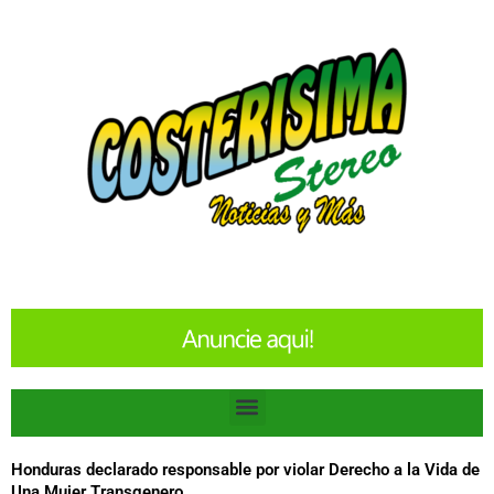
Ir
al
contenido
Menu
Honduras declarado responsable por violar Derecho a la Vida de
Una Mujer Transgenero