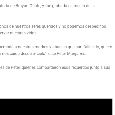
utoría de Brayan Oñate, y fue grabada en medio de la
chos de nuestros seres queridos y no podemos despedirlos
rvar nuestras vidas.
emoria a nuestras madres y abuelas que han fallecido, quiero
 nos cuida desde el cielo”, dice Peter Manjarrés.
es de Peter, quienes compartieron esos recuerdos junto a sus