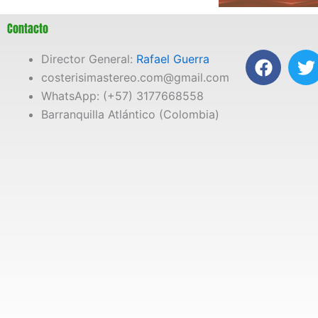
Contacto
F
T
Director General:
Rafael Guerra
a
costerisimastereo.com@gmail.com
c
i
WhatsApp: (+57) 3177668558
e
t
Barranquilla Atlántico (Colombia)
b
t
o
e
o
r
k