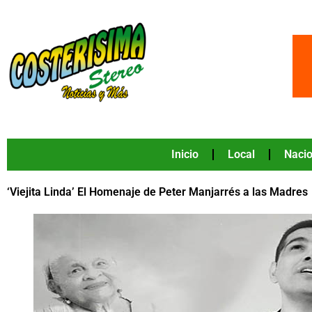
Ir
al
contenido
Inicio
Local
Nacio
‘Viejita Linda’ El Homenaje de Peter Manjarrés a las Madres