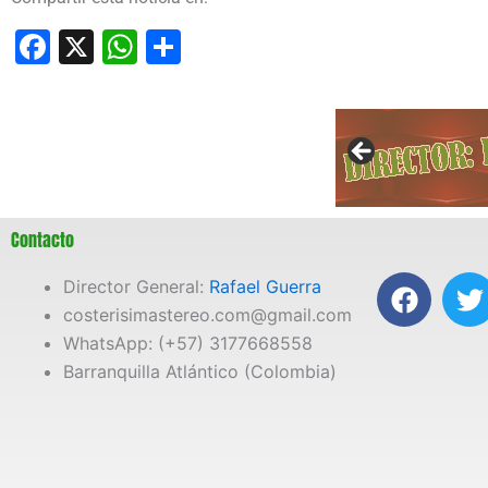
Facebook
X
WhatsApp
Compartir
Contacto
F
T
Director General:
Rafael Guerra
a
costerisimastereo.com@gmail.com
c
i
WhatsApp: (+57) 3177668558
e
t
Barranquilla Atlántico (Colombia)
b
t
o
e
o
r
k