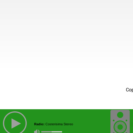
Co
Radio:
Costerisima Stereo