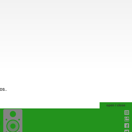
os..
open / close