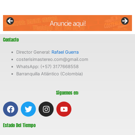
Contacto
Director General:
Rafael Guerra
costerisimastereo.com@gmail.com
WhatsApp: (+57) 3177668558
Barranquilla Atlántico (Colombia)
Síguenos en:
F
T
I
Y
a
w
n
o
c
i
s
u
Estado Del Tiempo
e
t
t
t