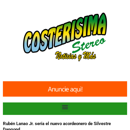
Ir
al
contenido
Menu
Rubén Lanao Jr. sería el nuevo acordeonero de Silvestre
Dangond