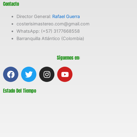
Contacto
Director General:
Rafael Guerra
costerisimastereo.com@gmail.com
WhatsApp: (+57) 3177668558
Barranquilla Atlántico (Colombia)
Síguenos en:
F
T
I
Y
a
w
n
o
c
i
s
u
Estado Del Tiempo
e
t
t
t
b
t
a
u
o
e
g
b
o
r
r
e
k
a
m