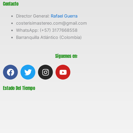
Contacto
Director General:
Rafael Guerra
costerisimastereo.com@gmail.com
WhatsApp: (+57) 3177668558
Barranquilla Atlántico (Colombia)
Síguenos en:
F
T
I
Y
a
w
n
o
c
i
s
u
Estado Del Tiempo
e
t
t
t
b
t
a
u
o
e
g
b
o
r
r
e
k
a
m