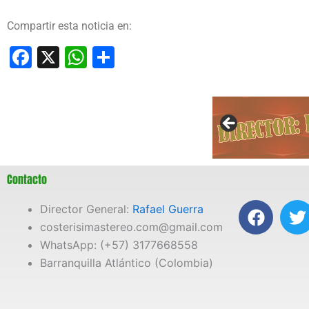
Compartir esta noticia en:
Facebook
X
WhatsApp
Compartir
Contacto
F
T
Director General:
Rafael Guerra
a
costerisimastereo.com@gmail.com
c
i
WhatsApp: (+57) 3177668558
e
t
Barranquilla Atlántico (Colombia)
b
t
o
e