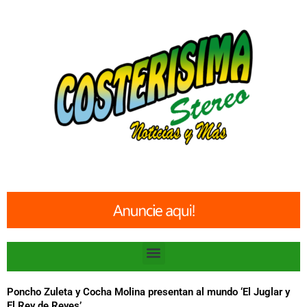
Ir
al
contenido
Menu
Poncho Zuleta y Cocha Molina presentan al mundo ‘El Juglar y
El Rey de Reyes’