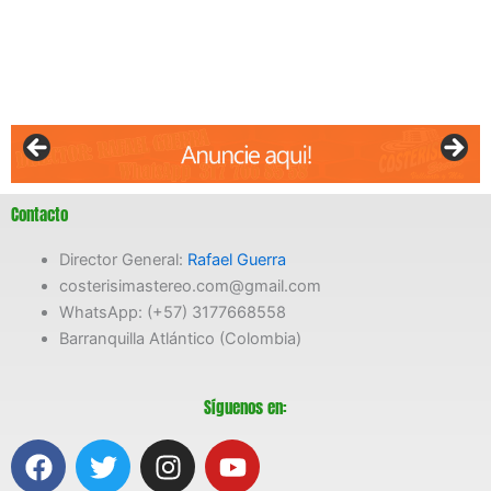
Contacto
Director General:
Rafael Guerra
costerisimastereo.com@gmail.com
WhatsApp: (+57) 3177668558
Barranquilla Atlántico (Colombia)
Síguenos en:
F
T
I
Y
a
w
n
o