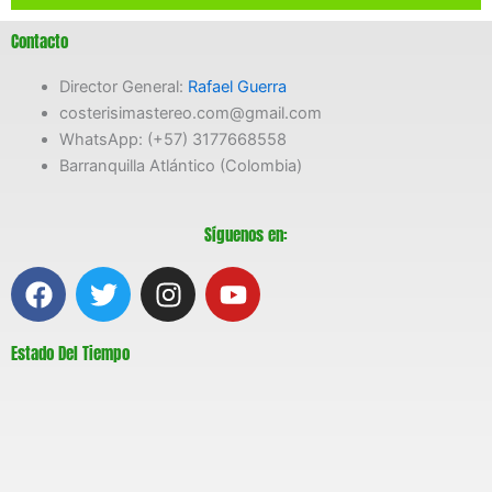
Contacto
Director General:
Rafael Guerra
costerisimastereo.com@gmail.com
WhatsApp: (+57) 3177668558
Barranquilla Atlántico (Colombia)
Síguenos en:
F
T
I
Y
a
w
n
o
c
i
s
u
Estado Del Tiempo
e
t
t
t
b
t
a
u
o
e
g
b
o
r
r
e
k
a