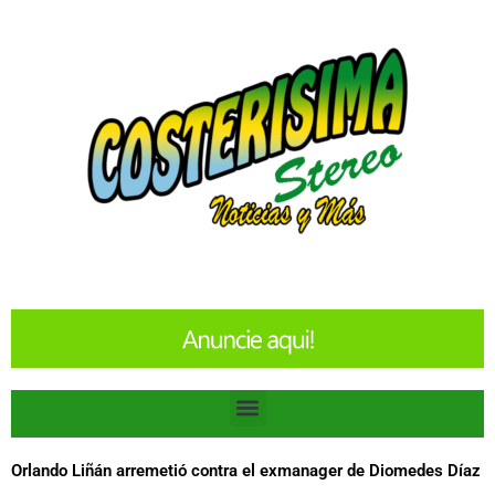
Ir
al
contenido
Menu
Orlando Liñán arremetió contra el exmanager de Diomedes Díaz