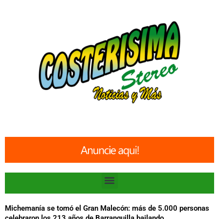
Ir
al
contenido
Menu
Michemanía se tomó el Gran Malecón: más de 5.000 personas
celebraron los 213 años de Barranquilla bailando