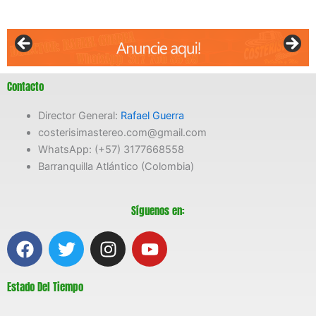
Contacto
Director General:
Rafael Guerra
costerisimastereo.com@gmail.com
WhatsApp: (+57) 3177668558
Barranquilla Atlántico (Colombia)
Síguenos en:
F
T
I
Y
a
w
n
o
c
i
s
u
Estado Del Tiempo
e
t
t
t
b
t
a
u