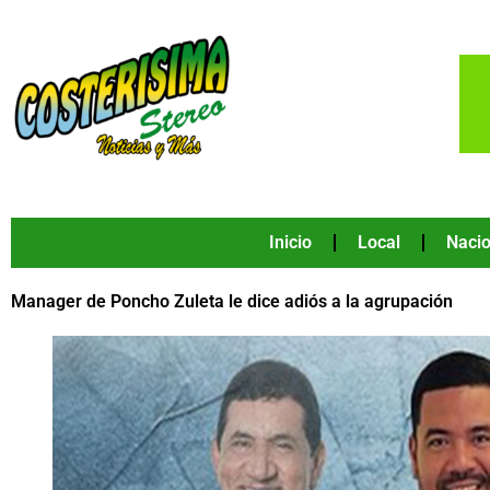
Ir
al
contenido
Inicio
Local
Nacio
Manager de Poncho Zuleta le dice adiós a la agrupación