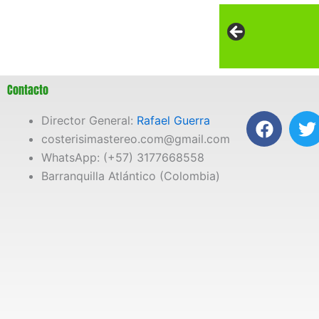
Contacto
F
T
Director General:
Rafael Guerra
a
costerisimastereo.com@gmail.com
c
i
WhatsApp: (+57) 3177668558
e
t
Barranquilla Atlántico (Colombia)
b
t
o
e
o
r
k