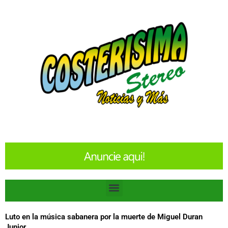
Ir
al
contenido
Menu
Luto en la música sabanera por la muerte de Miguel Duran
Junior