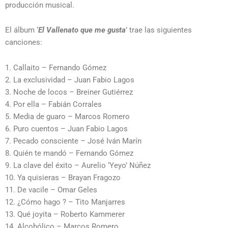
producción musical.
El álbum ‘
El Vallenato que me gusta
’ trae las siguientes
canciones:
1. Callaito – Fernando Gómez
2. La exclusividad – Juan Fabio Lagos
3. Noche de locos – Breiner Gutiérrez
4. Por ella – Fabián Corrales
5. Media de guaro – Marcos Romero
6. Puro cuentos – Juan Fabio Lagos
7. Pecado consciente – José Iván Marín
8. Quién te mandó – Fernando Gómez
9. La clave del éxito – Aurelio ‘Yeyo’ Núñez
10. Ya quisieras – Brayan Fragozo
11. De vacile – Omar Geles
12. ¿Cómo hago ? – Tito Manjarres
13. Qué joyita – Roberto Kammerer
14. Alcohólico – Marcos Romero