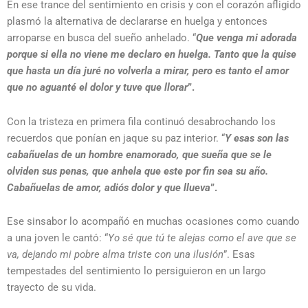
En ese trance del sentimiento en crisis y con el corazón afligido
plasmó la alternativa de declararse en huelga y entonces
arroparse en busca del sueño anhelado. “
Que venga mi adorada
porque si ella no viene me declaro en huelga. Tanto que la quise
que hasta un día juré no volverla a mirar, pero es tanto el amor
que no aguanté el dolor y tuve que llorar
”.
Con la tristeza en primera fila continuó desabrochando los
recuerdos que ponían en jaque su paz interior. “
Y esas son las
cabañuelas de un hombre enamorado, que sueña que se le
olviden sus penas, que anhela que este por fin sea su año.
Cabañuelas de amor, adiós dolor y que llueva
”.
Ese sinsabor lo acompañó en muchas ocasiones como cuando
a una joven le cantó: “
Yo sé que tú te alejas como el ave que se
va, dejando mi pobre alma triste con una ilusión
”. Esas
tempestades del sentimiento lo persiguieron en un largo
trayecto de su vida.