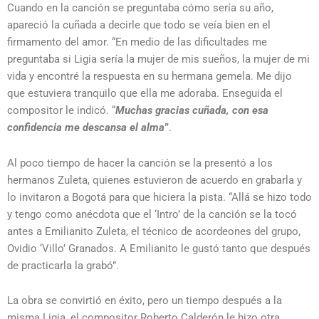
Cuando en la canción se preguntaba cómo sería su año,
apareció la cuñada a decirle que todo se veía bien en el
firmamento del amor. “En medio de las dificultades me
preguntaba si Ligia sería la mujer de mis sueños, la mujer de mi
vida y encontré la respuesta en su hermana gemela. Me dijo
que estuviera tranquilo que ella me adoraba. Enseguida el
compositor le indicó. “
Muchas gracias cuñada, con esa
confidencia me descansa el alma
”
.
Al poco tiempo de hacer la canción se la presentó a los
hermanos Zuleta, quienes estuvieron de acuerdo en grabarla y
lo invitaron a Bogotá para que hiciera la pista. “Allá se hizo todo
y tengo como anécdota que el ‘Intro’ de la canción se la tocó
antes a Emilianito Zuleta, el técnico de acordeones del grupo,
Ovidio ‘Villo’ Granados. A Emilianito le gustó tanto que después
de practicarla la grabó”.
La obra se convirtió en éxito, pero un tiempo después a la
misma Ligia, el compositor Roberto Calderón le hizo otra