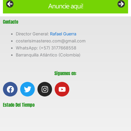
Contacto
Director General:
Rafael Guerra
costerisimastereo.com@gmail.com
WhatsApp: (+57) 3177668558
Barranquilla Atlántico (Colombia)
Síguenos en:
F
T
I
Y
a
w
n
o
c
i
s
u
Estado Del Tiempo
e
t
t
t
b
t
a
u
o
e
g
b
o
r
r
e